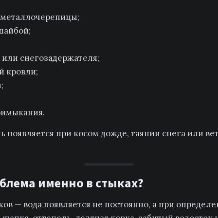
 металлочерепицы;
шайбой;
 или снегозадержателя;
й кровли;
;
римыкания.
ь появляется при косом дожде, таянии снега или ве
облема именно в стыках?
ков — вода появляется не постоянно, а при определ