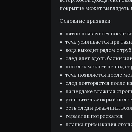
ветер, косой дождь, снегова
покрытие может выглядеть 
Основные признаки:
пятно появляется после в
течь усиливается при таян
вода выходит рядом с труб
след идет вдоль балки или
потолок мокнет не под се
течь появляется после мо
след повторяется после к
на чердаке влажная строп
утеплитель мокрый полосо
есть следы ржавчины возл
герметик потрескался;
планка примыкания отошл