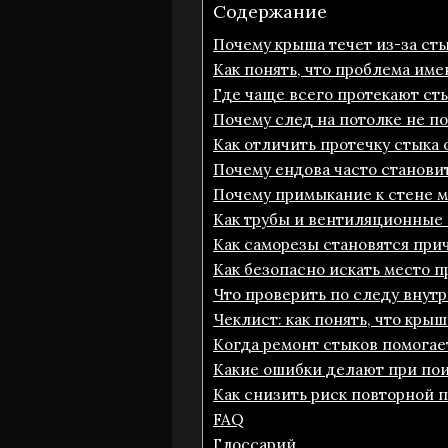
Содержание
Почему крыша течет из-за сты
Как понять, что проблема име
Где чаще всего протекают ст
Почему след на потолке не п
Как отличить протечку стыка
Почему ендова часто станови
Почему примыкание к стене м
Как трубы и вентиляционные
Как саморезы становятся при
Как безопасно искать место п
Что проверить по следу внут
Чеклист: как понять, что крыш
Когда ремонт стыков помогает
Какие ошибки делают при пои
Как снизить риск повторной 
FAQ
Глоссарий