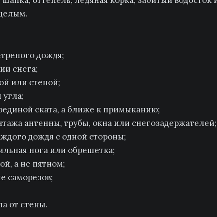
я шапка, оттепель, ледяная корка, забитый водосто
целым.
етреного дождя;
ии снега;
ой или стеной;
 угла;
рединой ската, а ближе к примыканию;
нтажа антенны, трубы, окна или снегозадержателей;
аждого дождя с одной стороны;
ильная нога или обрешетка;
й, а не пятном;
е саморезов;
а от стены.