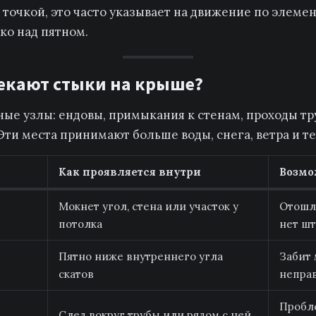
е точкой, это часто указывает на движение по элеме
ко над пятном.
текают стыки на крыше?
ые узлы: ендовы, примыкания к стенам, проходы тру
Эти места принимают больше воды, снега, ветра и 
Как проявляется внутри
Возмо
Мокнет угол, стена или участок у
Отошла
потолка
нет ш
Пятно ниже внутреннего угла
Забит 
скатов
непра
Пробле
След вокруг трубы или рядом с ней