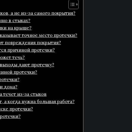
ков, а не из-за самого покрытия?
нно в стыках?
ыки на крыше?
оказывает точное место протечки?
 от повреждения покрытия?
тся причиной протечки?
ожет течь?
 выходы дают протечку?
чиной протечки?
ротечки?
ри дома?
а течет из-за стыков
, а когда нужна большая работа?
ске протечки?
протечки?