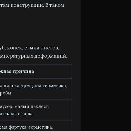
нтам конструкции. В таком
б, конек, стыки листов,
температурных деформаций.
жная причина
 планка, трещина герметика,
тробы
мусор, малый нахлест,
вильная планка
ма фартука, герметика,