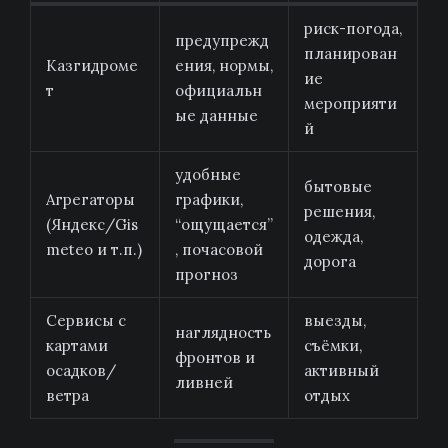
риск-погода,
предупрежд
планирован
Казгидроме
ения, нормы,
ие
т
официальн
мероприяти
ые данные
й
удобные
бытовые
Агрегаторы
графики,
решения,
(Яндекс/Gis
“ощущается”
одежда,
meteo и т.п.)
, почасовой
дорога
прогноз
Сервисы с
выезды,
наглядность
картами
съёмки,
фронтов и
осадков/
активный
ливней
ветра
отдых