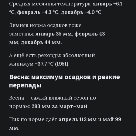
Средняя месячная температура:
январь −6.1
°C
,
февраль −4.3 °C
,
декабрь −4.0 °C
.
Зимняя норма осадков тоже
заметная:
январь 35 мм
,
февраль 43
мм
,
декабрь 44 мм
.
А ещё есть рекорды: абсолютный
минимум
−37.7 °C (1951)
.
Весна: максимум осадков и резкие
перепады
Весна — самый влажный сезон по
нормам:
283 мм за март–май
.
Пик по норме даёт
апрель 112 мм
и
май 99
мм
.