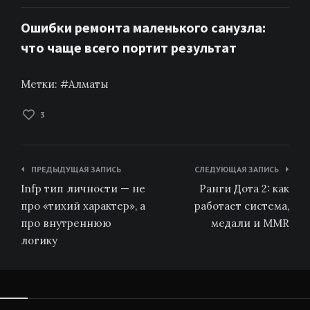
Ошибки ремонта маленького санузла:
что чаще всего портит результат
Метки:
Алматы
3
Навигация
ПРЕДЫДУЩАЯ ЗАПИСЬ
СЛЕДУЮЩАЯ ЗАПИСЬ
по
Infp тип личности — не
Ранги Дота 2: как
записям
про «тихий характер», а
работает система,
про внутреннюю
медали и MMR
логику