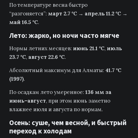
По температуре весна быстро
“разгоняется”:
март 2.7 °C → апрель 11.2 °C →
май 16.5 °C
.
Лето: жарко, но ночи часто мягче
Нормы летних месяцев:
июнь 21.1 °C
,
июль
23.7 °C
,
август 22.6 °C
.
Абсолютный максимум для Алматы:
41.7 °C
(1997)
.
По осадкам лето умеренное:
136 мм за
июнь–август
, при этом июнь заметно
влажнее июля и августа по нормам.
Осень: суше, чем весной, и быстрый
переход к холодам