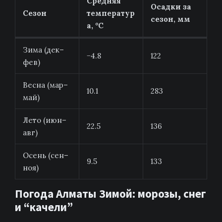
Средняя
Осадки за
Сезон
температур
сезон, мм
а, °C
Зима (дек–
−4.8
122
фев)
Весна (мар–
10.1
283
май)
Лето (июн–
22.5
136
авг)
Осень (сен–
9.5
133
ноя)
Погода Алматы
Зимой: морозы, снег
и “качели”